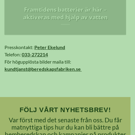
Framtidens batterier är här –
aktiveras med hjälp av vatten
Presskontakt:
Peter Ekelund
Telefon:
033-272214
För högupplösta bilder maila till:
kundtjanst@beredskapsfabriken.se
FÖLJ VÅRT NYHETSBREV!
Var först med det senaste från oss. Du får
matnyttiga tips hur du kan bli bättre på
hemberedskap och kampanjer på produkter