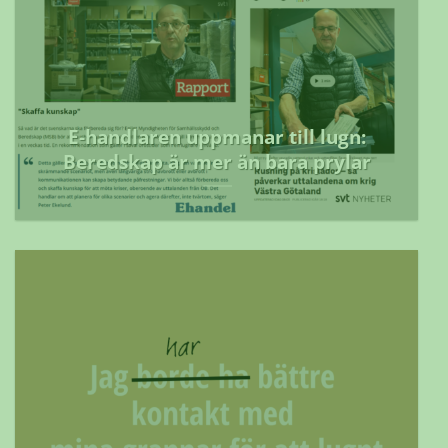
E-handlaren uppmanar till lugn:
Beredskap är mer än bara prylar