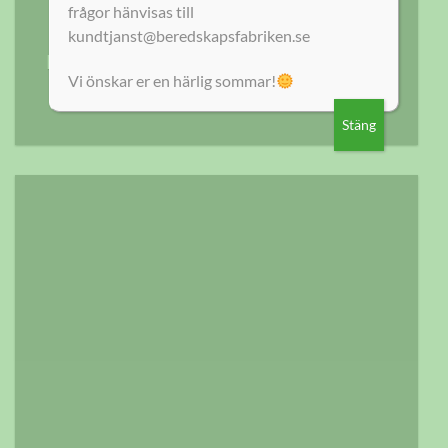
frågor hänvisas till
kundtjanst@beredskapsfabriken.se
Kom Hans tillräckligt nära för att du
Vi önskar er en härlig sommar!
ska våga tänka på krisberedskap?
Stäng