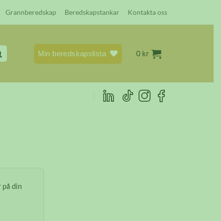
Grannberedskap
Beredskapstankar
Kontakta oss
0
kr
Min beredskapslista
 på din