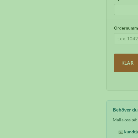
Ordernumme
KLAR
Behöver du
Maila oss på:
✉️
kundtj