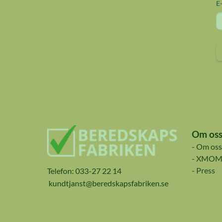
E
Om os
- Om oss
- XMOM
- Press
Telefon: 033-27 22 14
kundtjanst@beredskapsfabriken.se