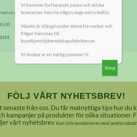
Vi kommer fortfarande packa och skicka
leveranser men ha någon dags extra ledtid.
 med en person? Kontakta oss direkt. Helgfria vardagar mellan:
15:00
Växeln är stängd under dessa tre veckor och
frågor hänvisas till
2214
kundtjanst@beredskapsfabriken.se
Vi önskar er en härlig sommar!🌞
Stäng
FÖLJ VÅRT NYHETSBREV!
 senaste från oss. Du får matnyttiga tips hur du k
 kampanjer på produkter för olika situationer. 
öljer vårt nyhetsbrev
Kan inte kombineras med andra rabatte