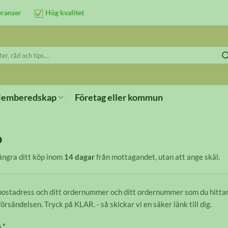
eranser
Hög kvalitet
emberedskap
Företag eller kommun
p
 ångra ditt köp inom
14 dagar
från mottagandet, utan att ange skäl.
postadress och ditt ordernummer och ditt ordernummer som du hittar
 försändelsen. Tryck på KLAR. - så skickar vi en säker länk till dig.
 *