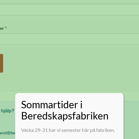
r *
Sommartider i
 hjälp?
Beredskapsfabriken
Vecka 29-31 har vi semester här på fabriken.
anst@beredskapsfabriken.se