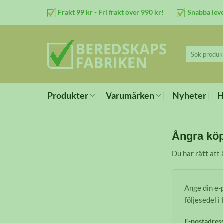
Skip
Frakt 99 kr - Fri frakt över 990 kr!
Snabba lev
to
content
Sök
efter:
Produkter
Varumärken
Nyheter
H
Ångra kö
Du har rätt att
Ange din e-
följesedel i
E-postadress