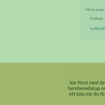
Vill du prata
🕐 09:00–
📞
033-27
Var först med det
hemberedskap och
ett köp när du f