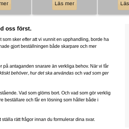
 mer
Läs mer
Läs
d oss först.
det som sker
efter
att vi vunnit en upphandling, borde ha
 hade gjort beställningen både skarpare och mer
r på antaganden snarare än verkliga behov. När vi får
ktiskt behöver
,
hur det ska användas
och
vad som ger
r stående. Vad som glöms bort. Och vad som gör verklig
re beställare och får en lösning som håller både i
t ställa rätt frågor innan du formulerar dina svar.