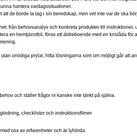
 kunna hantera vardagssituationer.
tt de borde ta tag i sin beredskap, men vet inte var de ska börj
et: från behovsanalys och konkreta produkter till instruktioner, 
a en hemtjänstbil, förse ett äldreboende med en krislåda för att u
örening.
k, utan onödiga prylar, hitta lösningarna som om möjligt går att 
behov och ställer frågor ni kanske inte tänkt på själva.
ägledning, checklistor och instruktionsfilmer
r med oss av erfarenheter och är lyhörda.