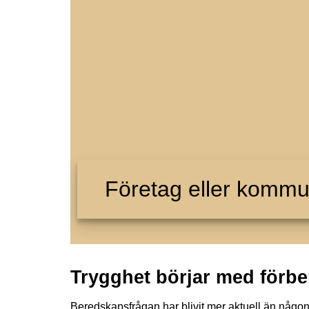
Företag eller komm
Trygghet börjar med förbere
Beredskapsfrågan har blivit mer aktuell än någons