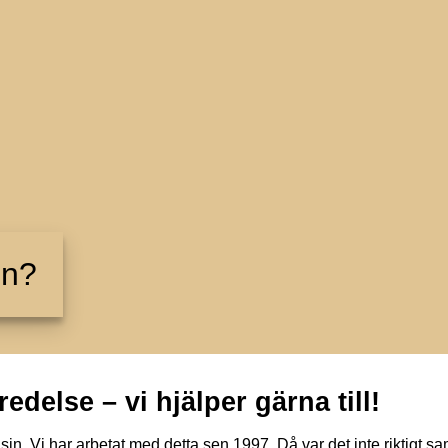
un?
delse – vi hjälper gärna till!
in. Vi har arbetat med detta sen 1997. Då var det inte riktigt 