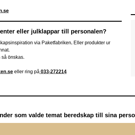
n.se
nter eller julklappar till
personalen?
kapsinspiration via Paketfabriken
.
Eller produkter ur
nnat.
m så önskas.
ken.se
eller ring på
033-272214
kunder som valde temat
beredskap
till sina pers