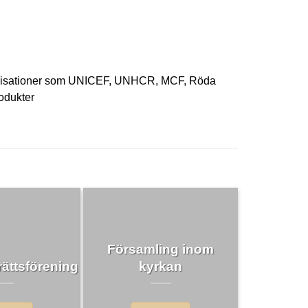
organisationer som UNICEF, UNHCR, MCF, Röda
odukter
Församling inom
ättsförening
kyrkan