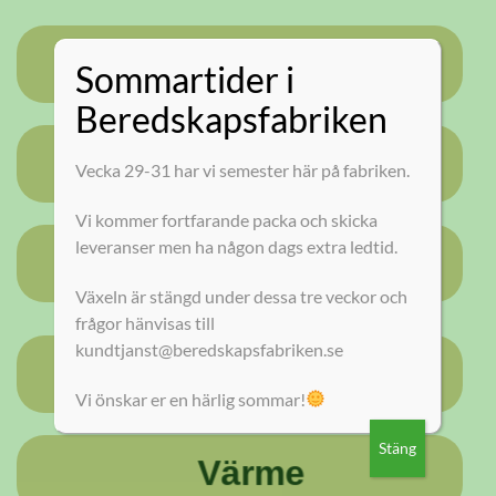
Sömn
Sommartider i
Beredskapsfabriken
Mat
Vecka 29-31 har vi semester här på fabriken.
Vi kommer fortfarande packa och skicka
leveranser men ha någon dags extra ledtid.
Allmänt
Växeln är stängd under dessa tre veckor och
frågor hänvisas till
kundtjanst@beredskapsfabriken.se
Information
Vi önskar er en härlig sommar!
Stäng
Värme