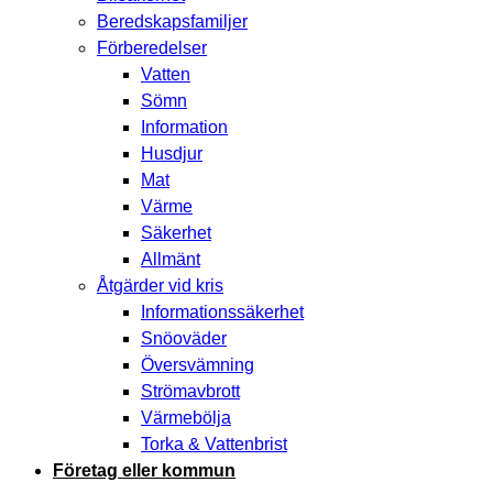
Beredskapsfamiljer
Förberedelser
Vatten
Sömn
Information
Husdjur
Mat
Värme
Säkerhet
Allmänt
Åtgärder vid kris
Informationssäkerhet
Snöoväder
Översvämning
Strömavbrott
Värmebölja
Torka & Vattenbrist
Företag eller kommun