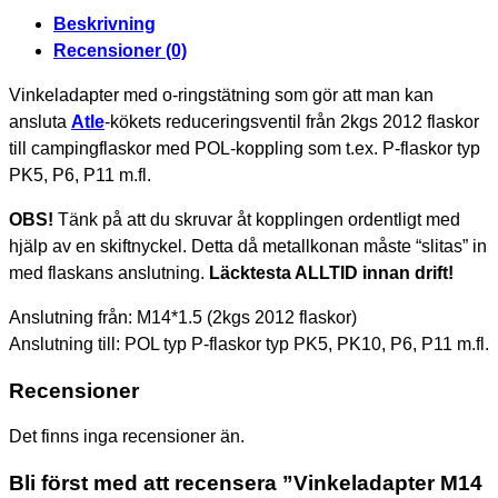
Beskrivning
Recensioner (0)
Vinkeladapter med o-ringstätning som gör att man kan
ansluta
Atle
-kökets reduceringsventil från 2kgs 2012 flaskor
till campingflaskor med POL-koppling som t.ex. P-flaskor typ
PK5, P6, P11 m.fl.
OBS!
Tänk på att du skruvar åt kopplingen ordentligt med
hjälp av en skiftnyckel. Detta då metallkonan måste “slitas” in
med flaskans anslutning.
Läcktesta ALLTID innan drift!
Anslutning från: M14*1.5 (2kgs 2012 flaskor)
Anslutning till: POL typ P-flaskor typ PK5, PK10, P6, P11 m.fl.
Recensioner
Det finns inga recensioner än.
Bli först med att recensera ”Vinkeladapter M14