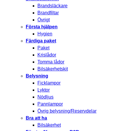
Brandsläckare
Brandfiltar
Övrigt
Första hjälpen
Hygien
Färdiga paket
Paket
Krislådor
Tomma lådor
Bilsäkerhetskit
Belysning
Ficklampor
Lyktor
Nödljus
Pannlampor
Övrig belysning/Reservdelar
Bra att ha
Bilsäkerhet