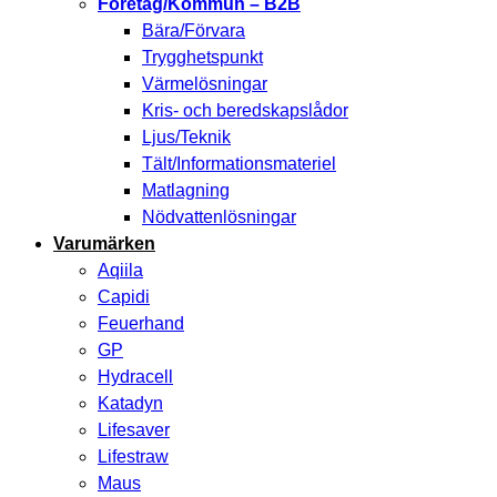
Företag/Kommun – B2B
Bära/Förvara
Trygghetspunkt
Värmelösningar
Kris- och beredskapslådor
Ljus/Teknik
Tält/Informationsmateriel
Matlagning
Nödvattenlösningar
Varumärken
Aqiila
Capidi
Feuerhand
GP
Hydracell
Katadyn
Lifesaver
Lifestraw
Maus