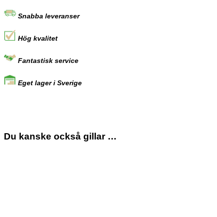
mängd
Snabba leveranser
Hög kvalitet
Fantastisk service
Eget lager i Sverige
Du kanske också gillar …