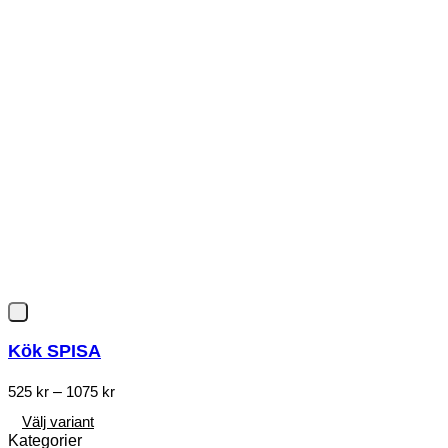
Kök SPISA
Prisintervall:
525
kr
–
1075
kr
525 kr
till
Välj variant
1075 kr
Den
Kategorier