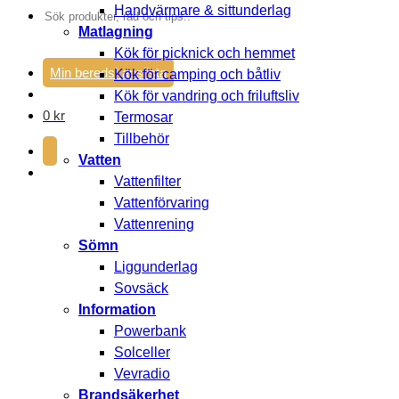
Handvärmare & sittunderlag
Sök
Matlagning
efter:
Kök för picknick och hemmet
Min beredskapslista
Kök för camping och båtliv
Kök för vandring och friluftsliv
0
kr
Termosar
Tillbehör
Vatten
Vattenfilter
Vattenförvaring
Vattenrening
Sömn
Liggunderlag
Sovsäck
Information
Powerbank
Solceller
Vevradio
Brandsäkerhet