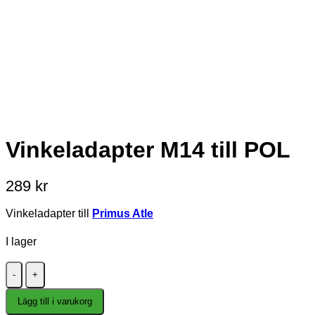
Vinkeladapter M14 till POL
289
kr
Vinkeladapter till
Primus Atle
I lager
Vinkeladapter
M14
till
Lägg till i varukorg
POL