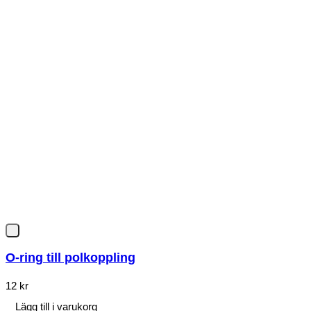
O-ring till polkoppling
12
kr
Lägg till i varukorg