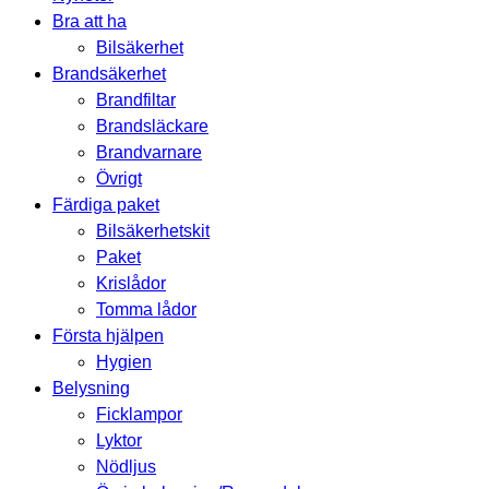
Bra att ha
Bilsäkerhet
Brandsäkerhet
Brandfiltar
Brandsläckare
Brandvarnare
Övrigt
Färdiga paket
Bilsäkerhetskit
Paket
Krislådor
Tomma lådor
Första hjälpen
Hygien
Belysning
Ficklampor
Lyktor
Nödljus