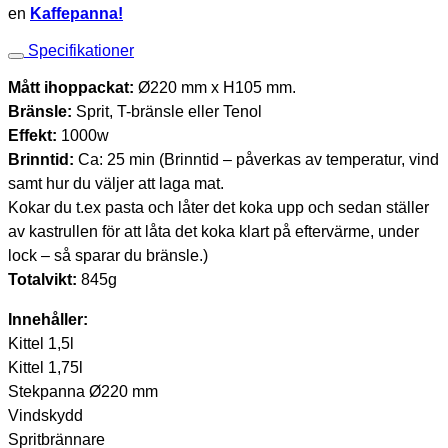
en
Kaffepanna!
Specifikationer
Mått ihoppackat:
Ø220 mm x H105 mm.
Bränsle:
Sprit, T-bränsle eller Tenol
Effekt:
1000w
Brinntid:
Ca: 25 min (Brinntid – påverkas av temperatur, vind
samt hur du väljer att laga mat.
Kokar du t.ex pasta och låter det koka upp och sedan ställer
av kastrullen för att låta det koka klart på eftervärme, under
lock – så sparar du bränsle.)
Totalvikt:
845g
Innehåller:
Kittel 1,5l
Kittel 1,75l
Stekpanna Ø220 mm
Vindskydd
Spritbrännare