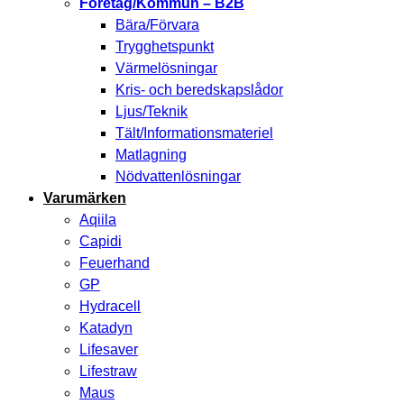
Företag/Kommun – B2B
Bära/Förvara
Trygghetspunkt
Värmelösningar
Kris- och beredskapslådor
Ljus/Teknik
Tält/Informationsmateriel
Matlagning
Nödvattenlösningar
Varumärken
Aqiila
Capidi
Feuerhand
GP
Hydracell
Katadyn
Lifesaver
Lifestraw
Maus