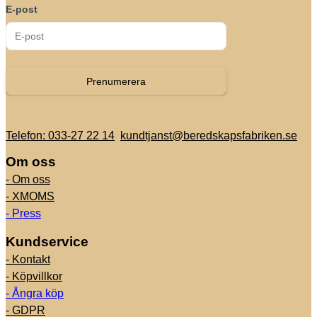
E-post
Prenumerera
Telefon: 033-27 22 14
kundtjanst@beredskapsfabriken.se
Om oss
- Om oss
- XMOMS
- Press
Kundservice
- Kontakt
- Köpvillkor
- Ångra köp
- GDPR