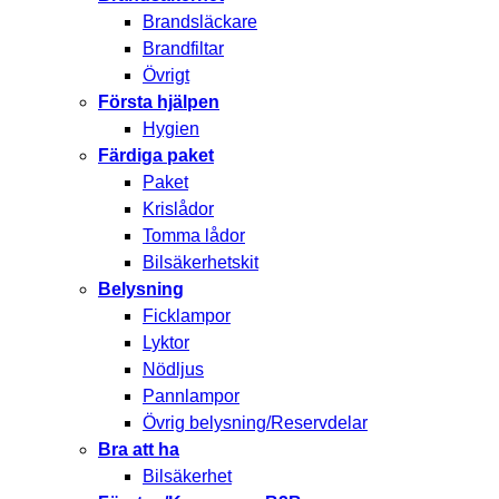
Brandsläckare
Brandfiltar
Övrigt
Första hjälpen
Hygien
Färdiga paket
Paket
Krislådor
Tomma lådor
Bilsäkerhetskit
Belysning
Ficklampor
Lyktor
Nödljus
Pannlampor
Övrig belysning/Reservdelar
Bra att ha
Bilsäkerhet