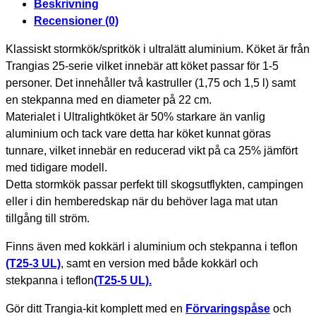
Beskrivning
Recensioner (0)
Klassiskt stormkök/spritkök i ultralätt aluminium. Köket är från
Trangias 25-serie vilket innebär att köket passar för 1-5
personer. Det innehåller två kastruller (1,75 och 1,5 l) samt
en stekpanna med en diameter på 22 cm.
Materialet i Ultralightköket är 50% starkare än vanlig
aluminium och tack vare detta har köket kunnat göras
tunnare, vilket innebär en reducerad vikt på ca 25% jämfört
med tidigare modell.
Detta stormkök passar perfekt till skogsutflykten, campingen
eller i din hemberedskap när du behöver laga mat utan
tillgång till ström.
Finns även med kokkärl i aluminium och stekpanna i teflon
(T25-3 UL)
, samt en version med både kokkärl och
stekpanna i teflon
(T25-5 UL).
Gör ditt Trangia-kit komplett med en
Förvaringspåse
och