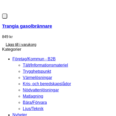
Trangia gasolbrännare
849
kr
Lägg till i varukorg
Kategorier
Företag/Kommun - B2B
Tält/Informationsmateriel
Trygghetspunkt
Värmelösningar
Kris- och beredskapslådor
Nödvattenlösningar
Matlagning
Bära/Förvara
Ljus/Teknik
Nyheter