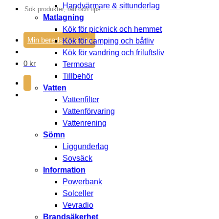
Handvärmare & sittunderlag
Sök
Matlagning
efter:
Kök för picknick och hemmet
Min beredskapslista
Kök för camping och båtliv
Kök för vandring och friluftsliv
0
kr
Termosar
Tillbehör
Vatten
Vattenfilter
Vattenförvaring
Vattenrening
Sömn
Liggunderlag
Sovsäck
Information
Powerbank
Solceller
Vevradio
Brandsäkerhet