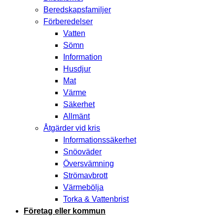
Beredskapsfamiljer
Förberedelser
Vatten
Sömn
Information
Husdjur
Mat
Värme
Säkerhet
Allmänt
Åtgärder vid kris
Informationssäkerhet
Snöoväder
Översvämning
Strömavbrott
Värmebölja
Torka & Vattenbrist
Företag eller kommun