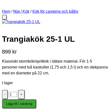
Hem
/
Mat / Kök
/
Kök för camping och båtliv
Trangiakök 25-1 UL
899
kr
Klassiskt stormkök/spritkök i lättare material. För 1-5
personer med två kastruller (1,75 och 1,5 l) och en stekpanna
med en diameter på 22 cm.
I lager
Trangiakök
25-
1
Lägg till i varukorg
UL
mängd