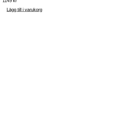
1149
kr
Lägg till i varukorg