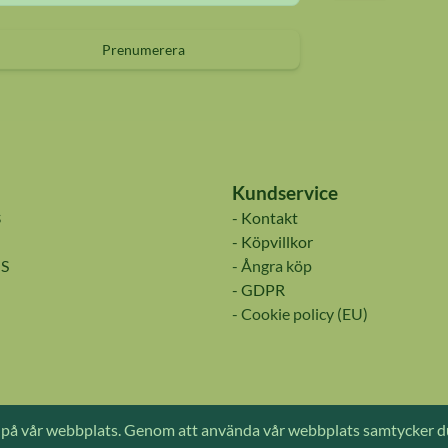
Prenumerera
Kundservice
s
- Kontakt
- Köpvillkor
S
- Ångra köp
- GDPR
- Cookie policy (EU)
tagen i samarbete med Conseo - Hemsidor och digital marknadsföring