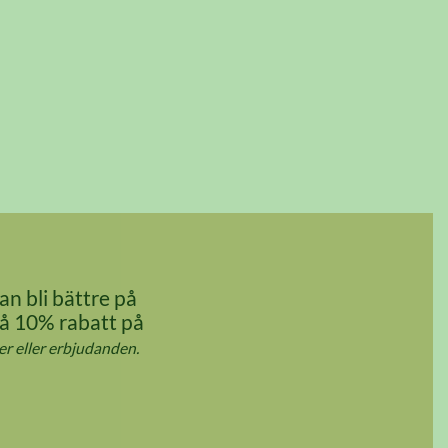
an bli bättre på
Få 10% rabatt på
r eller erbjudanden.