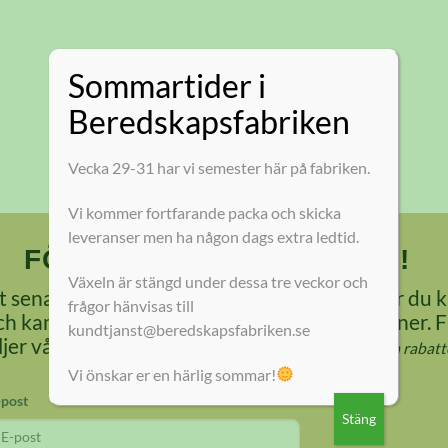
Sommartider i
Beredskapsfabriken
Vecka 29-31 har vi semester här på fabriken.
Vi kommer fortfarande packa och skicka
leveranser men ha någon dags extra ledtid.
FÖLJ VÅRT NYHETSBREV!
Växeln är stängd under dessa tre veckor och
 senaste från oss. Du får matnyttiga tips hur du k
frågor hänvisas till
 kampanjer på produkter för olika situationer. 
kundtjanst@beredskapsfabriken.se
öljer vårt nyhetsbrev
Kan inte kombineras med andra rabatte
Vi önskar er en härlig sommar!
-post
Stäng