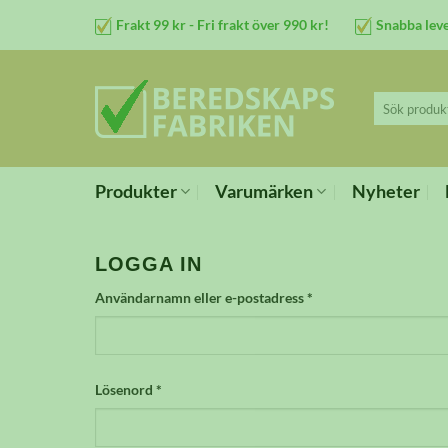
Skip
Frakt 99 kr - Fri frakt över 990 kr!
Snabba lev
to
content
Sök
efter:
Produkter
Varumärken
Nyheter
LOGGA IN
Obligatoriskt
Användarnamn eller e-postadress
*
Obligatoriskt
Lösenord
*