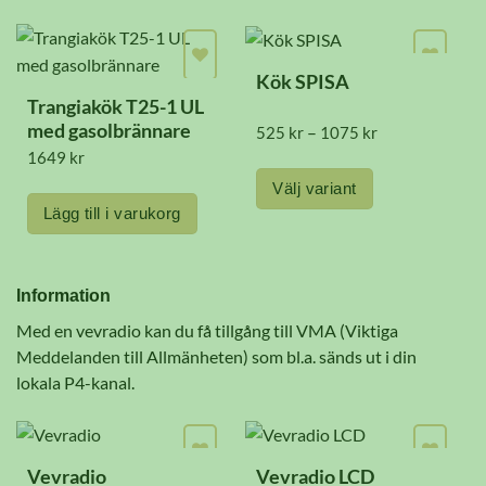
olika
alternativen
kan
Kök SPISA
väljas
Trangiakök T25-1 UL
med gasolbrännare
Prisintervall:
–
525
kr
1075
kr
på
525 kr
1649
kr
produktsidan
till
1075 kr
Välj variant
Lägg till i varukorg
Den
här
produkten
Information
har
Med en vevradio kan du få tillgång till VMA (Viktiga
flera
Meddelanden till Allmänheten) som bl.a. sänds ut i din
varianter.
lokala P4-kanal.
De
olika
alternativen
Vevradio
Vevradio LCD