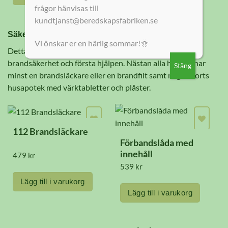
frågor hänvisas till
Den
kundtjanst@beredskapsfabriken.se
här
Säkerhet
produkten
Vi önskar er en härlig sommar!🌞
Detta är troligtvis den vanligaste beredskapen vi har,
har
brandsäkerhet och första hjälpen. Nästan alla hushåll har
Stäng
flera
minst en brandsläckare eller en brandfilt samt någon sorts
varianter.
husapotek med värktabletter och plåster.
De
olika
alternativen
112 Brandsläckare
kan
Förbandslåda med
innehåll
väljas
479
kr
539
kr
på
Lägg till i varukorg
produktsidan
Lägg till i varukorg