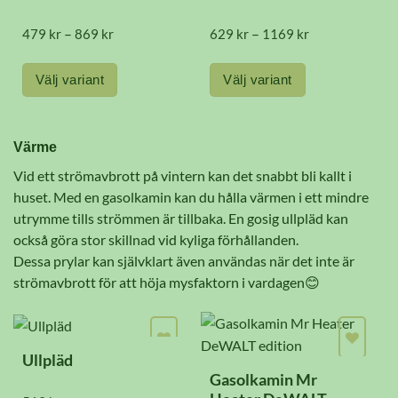
kan
väljas
Prisintervall:
Prisintervall:
–
–
479
kr
869
kr
629
kr
1169
kr
479 kr
629 kr
på
till
till
869 kr
1169 kr
Välj variant
Välj variant
produktsidan
Den
Den
här
här
Värme
produkten
produkten
Vid ett strömavbrott på vintern kan det snabbt bli kallt i
har
har
huset. Med en gasolkamin kan du hålla värmen i ett mindre
flera
flera
utrymme tills strömmen är tillbaka. En gosig ullpläd kan
varianter.
varianter.
också göra stor skillnad vid kyliga förhållanden.
De
De
Dessa prylar kan självklart även användas när det inte är
olika
olika
strömavbrott för att höja mysfaktorn i vardagen😊
alternativen
alternativen
kan
kan
väljas
väljas
Ullpläd
Gasolkamin Mr
på
på