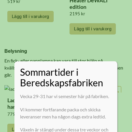
Heater DeWALT
519
kr
produktsidan
produktsidan
edition
2195
kr
Lägg till i varukorg
Lägg till i varukorg
Belysning
En fick- eller pannlampa kan vara till stor hjälp på
kvällspromenaden eller som reservbelysning om strömmen
Sommartider i
går.
Beredskapsfabriken
Vecka 29-31 har vi semester här på fabriken.
Laddbar
Smini Fly pannlampa
handstrålkastare
Vi kommer fortfarande packa och skicka
779
kr
399
kr
leveranser men ha någon dags extra ledtid.
Lägg till i varukorg
Välj variant
Växeln är stängd under dessa tre veckor och