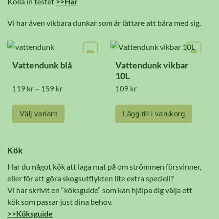
Kolla in testet
>>Här
Vi har även vikbara dunkar som är lättare att bära med sig.
Vattendunk blå
Vattendunk vikbar
10L
Prisintervall:
–
119
kr
159
kr
109
kr
119 kr
till
159 kr
Välj variant
Lägg till i varukorg
Den
här
Kök
produkten
Har du något kök att laga mat på om strömmen försvinner,
har
eller för att göra skogsutflykten lite extra speciell?
flera
Vi har skrivit en “köksguide” som kan hjälpa dig välja ett
varianter.
kök som passar just dina behov.
De
>>Köksguide