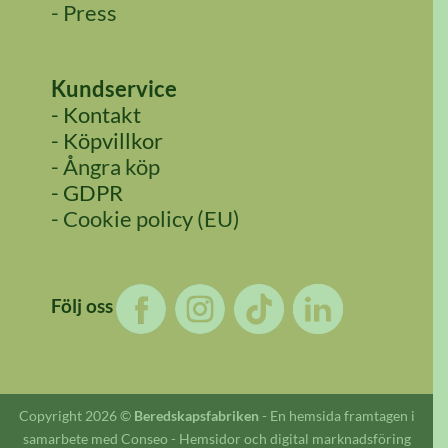
- Press
Kundservice
- Kontakt
- Köpvillkor
- Ångra köp
- GDPR
- Cookie policy (EU)
Följ oss
Copyright 2026 ©
Beredskapsfabriken
-
En hemsida framtagen i
samarbete med Conseo - Hemsidor och digital marknadsföring