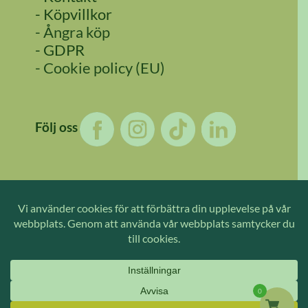
- Köpvillkor
- Ångra köp
- GDPR
- Cookie policy (EU)
Följ oss
Copyright 2026 ©
Beredskapsfabriken
-
En hemsida framtagen i
samarbete med Conseo - Hemsidor och digital marknadsföring
0