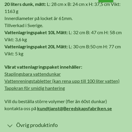
20 liters dunk, mått:
L: 28 cm x B: 24 cm x H: 37,5 cm Vikt:
1163 g
Innerdiameter på locket är 61mm.
Tillverkad i Sverige.
Vattenlagringspaket 10L Mått:
L: 32 cm B: 47 cm H: 58 cm
Vikt: 3,6 kg
Vattenlagringspaket 20L Mått:
L: 30 cm B:50 cm H: 77 cm
Vikt: 5 kg
Vårat vattenlagringspaket innehåller:
Staplingsbara vattendunkar
Vattenreningstabletter (kan rena upp till 100 liter vatten)
Tappkran för smidig hantering
Vill du beställa större volymer (fler än 60st dunkar)
kontakta oss på
kundtjanst@Beredskapsfabriken.se
Övrig produktinfo