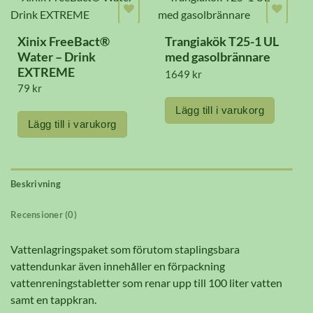
Xinix FreeBact®
Trangiakök T25-1 UL
Water – Drink
med gasolbrännare
EXTREME
1649
kr
79
kr
Lägg till i varukorg
Lägg till i varukorg
Beskrivning
Recensioner (0)
Vattenlagringspaket som förutom staplingsbara
vattendunkar även innehåller en förpackning
vattenreningstabletter som renar upp till 100 liter vatten
samt en tappkran.