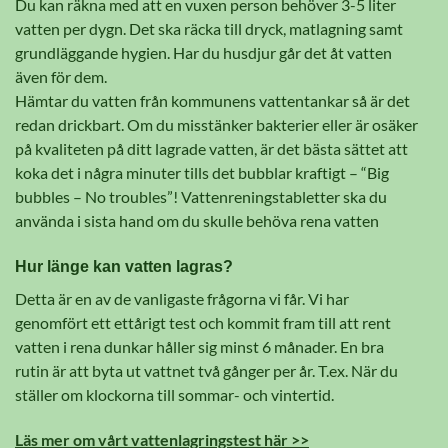
Du kan räkna med att en vuxen person behöver 3-5 liter
vatten per dygn. Det ska räcka till dryck, matlagning samt
grundläggande hygien. Har du husdjur går det åt vatten
även för dem.
Hämtar du vatten från kommunens vattentankar så är det
redan drickbart.
Om du misstänker bakterier eller är osäker
på kvaliteten på ditt lagrade vatten, är det bästa sättet att
koka det i några minuter tills det bubblar kraftigt – “Big
bubbles – No troubles”! Vattenreningstabletter ska du
använda i sista hand om du skulle behöva rena vatten
Hur länge kan vatten lagras?
Detta är en av de vanligaste frågorna vi får. Vi har
genomfört ett ettårigt test och kommit fram till att rent
vatten i rena dunkar håller sig minst 6 månader. En bra
rutin är att byta ut vattnet två gånger per år. T.ex. När du
ställer om klockorna till sommar- och vintertid.
Läs mer om vårt vattenlagringstest här >>