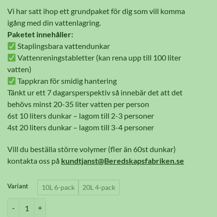
till
Vi har satt ihop ett grundpaket för dig som vill komma
789 kr
igång med din vattenlagring.
Paketet innehåller:
Staplingsbara vattendunkar
Vattenreningstabletter (kan rena upp till 100 liter
vatten)
Tappkran för smidig hantering
Tänkt ur ett 7 dagarsperspektiv så innebär det att det
behövs minst 20-35 liter vatten per person
6st 10 liters dunkar – lagom till 2-3 personer
4st 20 liters dunkar – lagom till 3-4 personer
Vill du beställa större volymer (fler än 60st dunkar)
kontakta oss på
kundtjanst@Beredskapsfabriken.se
Variant
10L 6-pack
20L 4-pack
Vattenlagringspaket mängd