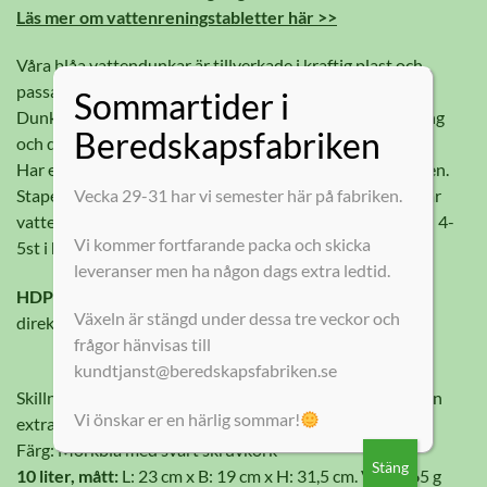
Läs mer om vattenreningstabletter här >>
Våra blåa vattendunkar är tillverkade i kraftig plast och
passar utmärkt för lagring av vatten.
Sommartider i
Dunkarna är blåa för att minska påverkan av UV-strålning
Beredskapsfabriken
och därmed motverka bakterietillväxt.
Har en siktremsa längs ena sidan för avläsning av volymen.
Vecka 29-31 har vi semester här på fabriken.
Stapelbar – då dunkarna har små fötter på ovansidan står
vattendunkarna stadigt i varandra. Går att stapla upp till 4-
Vi kommer fortfarande packa och skicka
5st i höjd.
leveranser men ha någon dags extra ledtid.
HDPE
livsmedelsgodkänd, BPA-fri plast (uppfyller EU
Växeln är stängd under dessa tre veckor och
direktiv 1935/2004).
frågor hänvisas till
kundtjanst@beredskapsfabriken.se
Skillnaden mellan dunkarna är att 20 liters-dunken har en
Vi önskar er en härlig sommar!
extra öppning för luftinsläpp.
Färg: Mörkblå med svart skruvkork
Stäng
10 liter, mått:
L: 23 cm x B: 19 cm x H: 31,5 cm. Vikt: 565 g