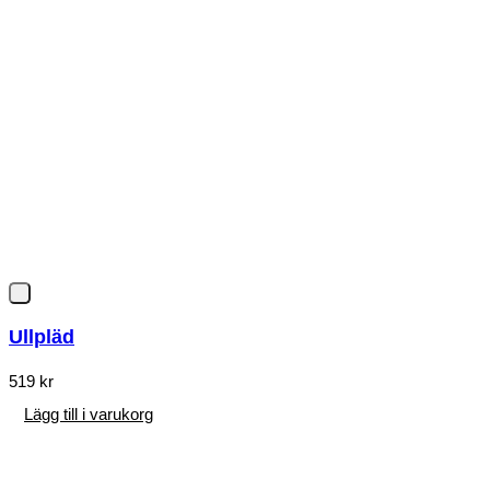
Ullpläd
519
kr
Lägg till i varukorg