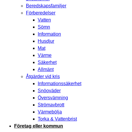
Beredskapsfamiljer
Förberedelser
Vatten
Sömn
Information
Husdjur
Mat
Värme
Säkerhet
Allmänt
Åtgärder vid kris
Informationssäkerhet
Snöoväder
Översvämning
Strömavbrott
Värmebölja
Torka & Vattenbrist
Företag eller kommun