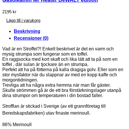
Gasolkamin Mr Heater DeWALT edition
2195
kr
Lägg till i varukorg
Beskrivning
Recensioner (0)
Vad är en Stroffel?! Enkelt beskrivet är det en varm och
mysig strumpa som fungerar som en toffel.
En raggsocka med kort skaft och lika lätt att ta på som en
toffel , där sulan är tjockare än en strumpa.
Perfekt att ha på fötterna på kalla dragiga golv. Eller som en
stor mysfaktor när du slappnar av med en kopp kaffe och
morgontidningen.
Trevliga att ha några extra hemma när man får gäster.
Skulle strömmen gå är de ett bra förstärkningslager utanpå
dina strumpor om temperaturen i din bostad faller.
Strofflan är stickad i Sverige (av ett grannföretag till
Beredskapsfabriken) utav finaste merinoull.
86% Merinoull