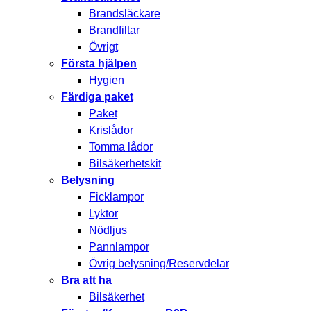
Brandsläckare
Brandfiltar
Övrigt
Första hjälpen
Hygien
Färdiga paket
Paket
Krislådor
Tomma lådor
Bilsäkerhetskit
Belysning
Ficklampor
Lyktor
Nödljus
Pannlampor
Övrig belysning/Reservdelar
Bra att ha
Bilsäkerhet