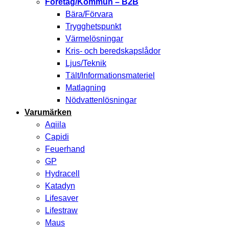
Företag/Kommun – B2B
Bära/Förvara
Trygghetspunkt
Värmelösningar
Kris- och beredskapslådor
Ljus/Teknik
Tält/Informationsmateriel
Matlagning
Nödvattenlösningar
Varumärken
Aqiila
Capidi
Feuerhand
GP
Hydracell
Katadyn
Lifesaver
Lifestraw
Maus