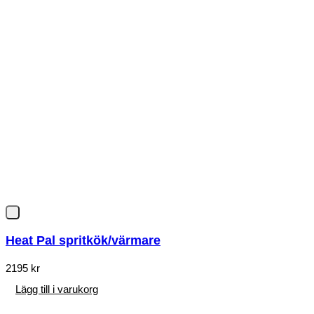
Heat Pal spritkök/värmare
2195
kr
Lägg till i varukorg