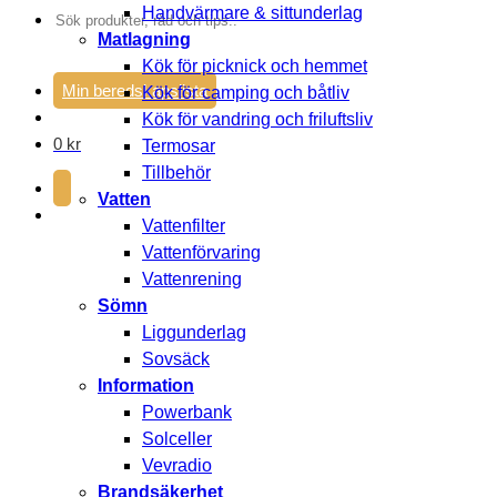
Handvärmare & sittunderlag
Sök
Matlagning
efter:
Kök för picknick och hemmet
Min beredskapslista
Kök för camping och båtliv
Kök för vandring och friluftsliv
0
kr
Termosar
Tillbehör
Vatten
Vattenfilter
Vattenförvaring
Vattenrening
Sömn
Liggunderlag
Sovsäck
Information
Powerbank
Solceller
Vevradio
Brandsäkerhet