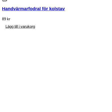
Handvärmarfodral för kolstav
89
kr
Lägg till i varukorg