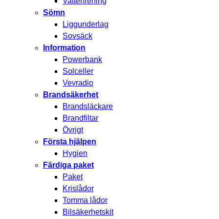
Vattenrening
Sömn
Liggunderlag
Sovsäck
Information
Powerbank
Solceller
Vevradio
Brandsäkerhet
Brandsläckare
Brandfiltar
Övrigt
Första hjälpen
Hygien
Färdiga paket
Paket
Krislådor
Tomma lådor
Bilsäkerhetskit