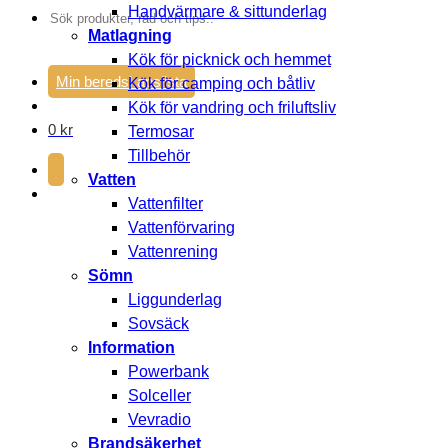
Handvärmare & sittunderlag
Sök
Matlagning
efter:
Kök för picknick och hemmet
Min beredskapslista
Kök för camping och båtliv
Kök för vandring och friluftsliv
0
kr
Termosar
Tillbehör
Vatten
Vattenfilter
Vattenförvaring
Vattenrening
Sömn
Liggunderlag
Sovsäck
Information
Powerbank
Solceller
Vevradio
Brandsäkerhet