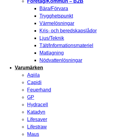
Företag/Kommun – B2B
Bära/Förvara
Trygghetspunkt
Värmelösningar
Kris- och beredskapslådor
Ljus/Teknik
Tält/Informationsmateriel
Matlagning
Nödvattenlösningar
Varumärken
Aqiila
Capidi
Feuerhand
GP
Hydracell
Katadyn
Lifesaver
Lifestraw
Maus