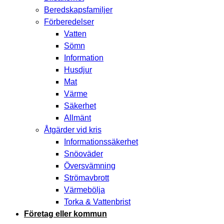
Beredskapsfamiljer
Förberedelser
Vatten
Sömn
Information
Husdjur
Mat
Värme
Säkerhet
Allmänt
Åtgärder vid kris
Informationssäkerhet
Snöoväder
Översvämning
Strömavbrott
Värmebölja
Torka & Vattenbrist
Företag eller kommun