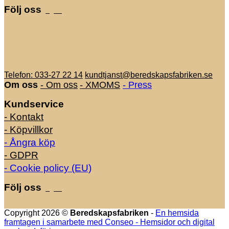
Följ oss
Telefon: 033-27 22 14
kundtjanst@beredskapsfabriken.se
Om oss
- Om oss
- XMOMS
- Press
Kundservice
- Kontakt
- Köpvillkor
- Ångra köp
- GDPR
- Cookie policy (EU)
Följ oss
Copyright 2026 ©
Beredskapsfabriken
-
En hemsida
framtagen i samarbete med Conseo - Hemsidor och digital