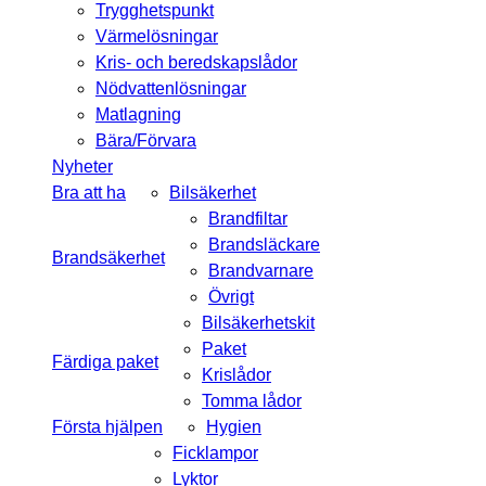
Trygghetspunkt
Värmelösningar
Kris- och beredskapslådor
Nödvattenlösningar
Matlagning
Bära/Förvara
Nyheter
Bra att ha
Bilsäkerhet
Brandfiltar
Brandsläckare
Brandsäkerhet
Brandvarnare
Övrigt
Bilsäkerhetskit
Paket
Färdiga paket
Krislådor
Tomma lådor
Första hjälpen
Hygien
Ficklampor
Lyktor