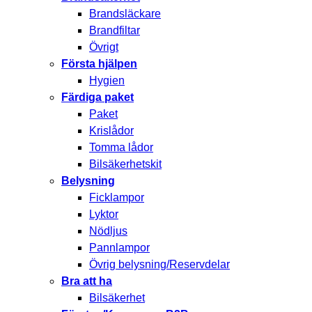
Brandsläckare
Brandfiltar
Övrigt
Första hjälpen
Hygien
Färdiga paket
Paket
Krislådor
Tomma lådor
Bilsäkerhetskit
Belysning
Ficklampor
Lyktor
Nödljus
Pannlampor
Övrig belysning/Reservdelar
Bra att ha
Bilsäkerhet