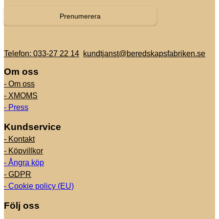
Prenumerera
Telefon: 033-27 22 14
kundtjanst@beredskapsfabriken.se
Om oss
- Om oss
- XMOMS
- Press
Kundservice
- Kontakt
- Köpvillkor
- Ångra köp
- GDPR
- Cookie policy (EU)
Följ oss