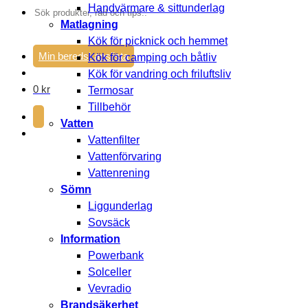
Handvärmare & sittunderlag
Sök
Matlagning
efter:
Kök för picknick och hemmet
Min beredskapslista
Kök för camping och båtliv
Kök för vandring och friluftsliv
0
kr
Termosar
Tillbehör
Vatten
Vattenfilter
Vattenförvaring
Vattenrening
Sömn
Liggunderlag
Sovsäck
Information
Powerbank
Solceller
Vevradio
Brandsäkerhet