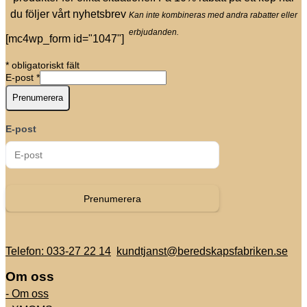
du följer vårt nyhetsbrev
Kan inte kombineras med andra rabatter eller
erbjudanden.
[mc4wp_form id="1047"]
*
obligatoriskt fält
E-post
*
E-post
Prenumerera
Telefon: 033-27 22 14
kundtjanst@beredskapsfabriken.se
Om oss
- Om oss