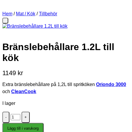
Hem
/
Mat / Kök
/
Tillbehör
Bränslebehållare 1.2L till
kök
1149
kr
Extra bränslebehållare på 1,2L till spritköken
Oriondo 3000
och
CleanCook
I lager
Bränslebehållare
1.2L
till
Lägg till i varukorg
kök