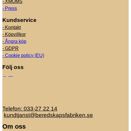
- XMOMS
- Press
Kundservice
- Kontakt
- Köpvillkor
- Ångra köp
- GDPR
- Cookie policy (EU)
Följ oss
Telefon: 033-27 22 14
kundtjanst@beredskapsfabriken.se
Om oss