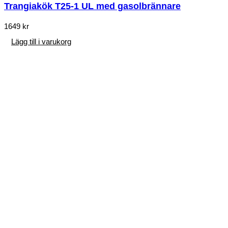
Trangiakök T25-1 UL med gasolbrännare
1649
kr
Lägg till i varukorg