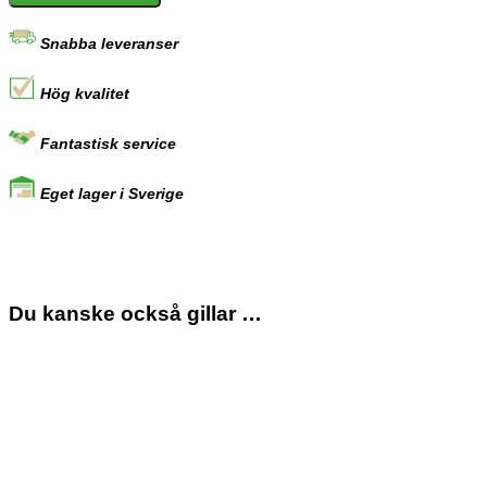
mängd
Snabba leveranser
Hög kvalitet
Fantastisk service
Eget lager i Sverige
Du kanske också gillar …