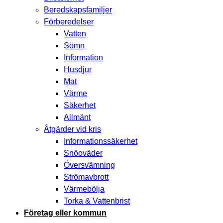
Beredskapsfamiljer
Förberedelser
Vatten
Sömn
Information
Husdjur
Mat
Värme
Säkerhet
Allmänt
Åtgärder vid kris
Informationssäkerhet
Snöoväder
Översvämning
Strömavbrott
Värmebölja
Torka & Vattenbrist
Företag eller kommun