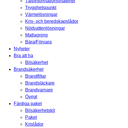
Tält/Informationsmateriel
Trygghetspunkt
Värmelösningar
Kris- och beredskapslådor
Nödvattenlösningar
Matlagning
Bära/Förvara
Nyheter
Bra att ha
Bilsäkerhet
Brandsäkerhet
Brandfiltar
Brandsläckare
Brandvarnare
Övrigt
Färdiga paket
Bilsäkerhetskit
Paket
Krislådor