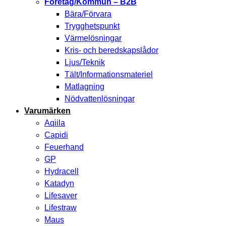
Företag/Kommun – B2B
Bära/Förvara
Trygghetspunkt
Värmelösningar
Kris- och beredskapslådor
Ljus/Teknik
Tält/Informationsmateriel
Matlagning
Nödvattenlösningar
Varumärken
Aqiila
Capidi
Feuerhand
GP
Hydracell
Katadyn
Lifesaver
Lifestraw
Maus