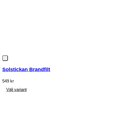
Solstickan Brandfilt
549
kr
Välj variant
Den
här
produkten
har
flera
varianter.