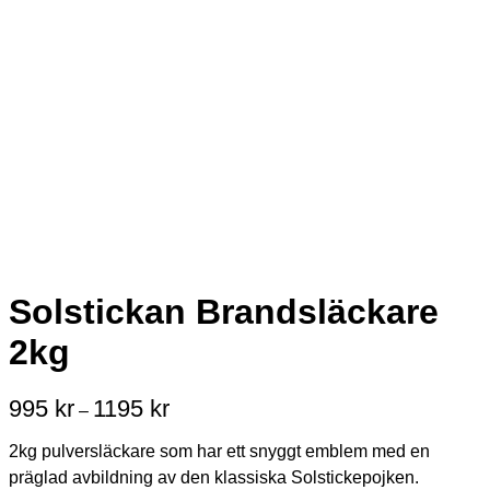
Solstickan Brandsläckare
2kg
995
kr
1195
kr
Prisintervall:
–
995 kr
till
2kg pulversläckare som har ett snyggt emblem med en
1195 kr
präglad avbildning av den klassiska Solstickepojken.