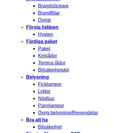
Brandsläckare
Brandfiltar
Övrigt
Första hjälpen
Hygien
Färdiga paket
Paket
Krislådor
Tomma lådor
Bilsäkerhetskit
Belysning
Ficklampor
Lyktor
Nödljus
Pannlampor
Övrig belysning/Reservdelar
Bra att ha
Bilsäkerhet