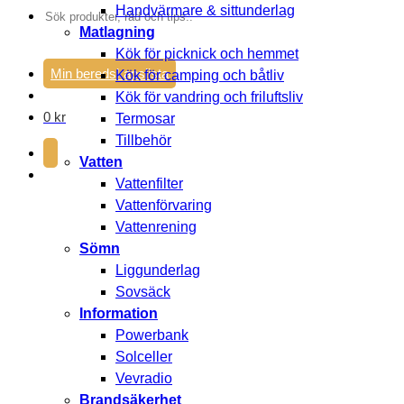
Handvärmare & sittunderlag
Sök
Matlagning
efter:
Kök för picknick och hemmet
Min beredskapslista
Kök för camping och båtliv
Kök för vandring och friluftsliv
0
kr
Termosar
Tillbehör
Vatten
Vattenfilter
Vattenförvaring
Vattenrening
Sömn
Liggunderlag
Sovsäck
Information
Powerbank
Solceller
Vevradio
Brandsäkerhet