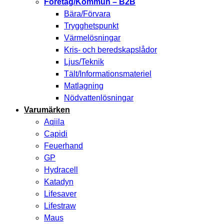
Företag/Kommun – B2B
Bära/Förvara
Trygghetspunkt
Värmelösningar
Kris- och beredskapslådor
Ljus/Teknik
Tält/Informationsmateriel
Matlagning
Nödvattenlösningar
Varumärken
Aqiila
Capidi
Feuerhand
GP
Hydracell
Katadyn
Lifesaver
Lifestraw
Maus