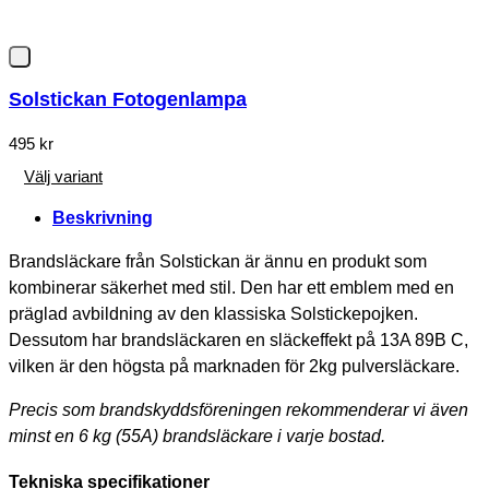
Solstickan Fotogenlampa
495
kr
Välj variant
Den
Beskrivning
här
produkten
Brandsläckare från Solstickan är ännu en produkt som
har
flera
kombinerar säkerhet med stil. Den har ett emblem med en
varianter.
präglad avbildning av den klassiska Solstickepojken.
De
Dessutom har brandsläckaren en släckeffekt på 13A 89B C,
olika
vilken är den högsta på marknaden för 2kg pulversläckare.
alternativen
kan
Precis som brandskyddsföreningen rekommenderar vi även
väljas
minst en 6 kg (55A) brandsläckare i varje bostad.
på
produktsidan
Tekniska specifikationer