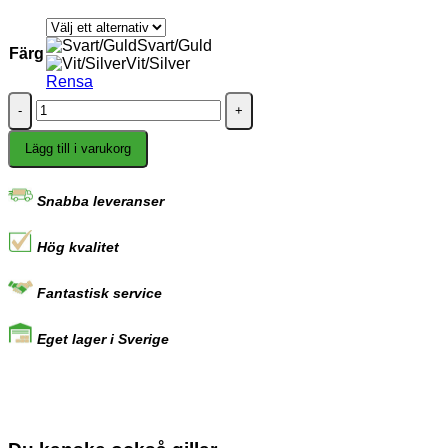
Svart/Guld
Färg
Vit/Silver
Rensa
Solstickan
Brandsläckare
2kg
Lägg till i varukorg
mängd
Snabba leveranser
Hög kvalitet
Fantastisk service
Eget lager i Sverige