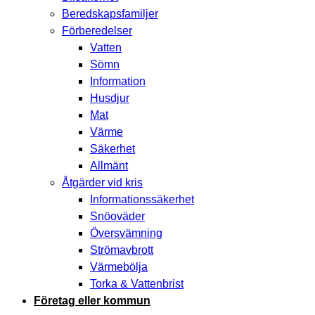
Beredskapsfamiljer
Förberedelser
Vatten
Sömn
Information
Husdjur
Mat
Värme
Säkerhet
Allmänt
Åtgärder vid kris
Informationssäkerhet
Snöoväder
Översvämning
Strömavbrott
Värmebölja
Torka & Vattenbrist
Företag eller kommun