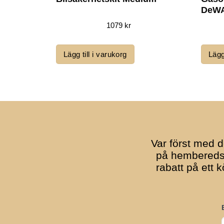
DeWA
1079
kr
Lägg till i varukorg
Lägg
Var först med d
på hemberedsk
rabatt på ett 