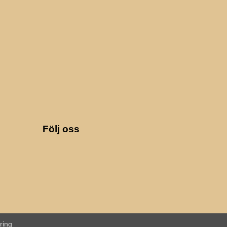
på
produktsidan
Följ oss
ring