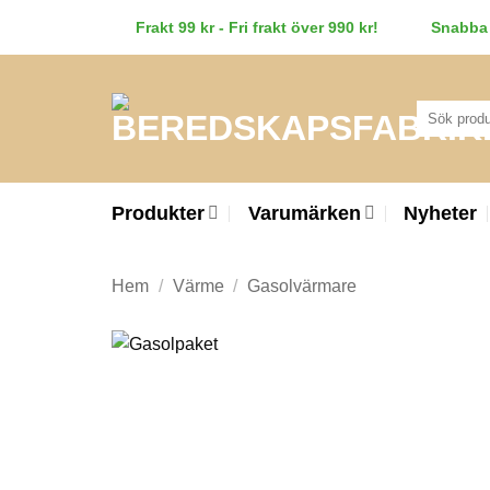
Skip
Frakt 99 kr - Fri frakt över 990 kr!
Snabba 
to
content
Sök
efter:
Produkter
Varumärken
Nyheter
Hem
/
Värme
/
Gasolvärmare