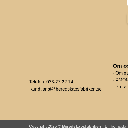
Om o
- Om o
- XMO
Telefon: 033-27 22 14
- Press
kundtjanst@beredskapsfabriken.se
Copyright 2026 ©
Beredskapsfabriken
-
En hemsida 