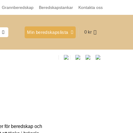
Grannberedskap
Beredskapstankar
Kontakta oss
0
kr
Min beredskapslista
de
er för beredskap och