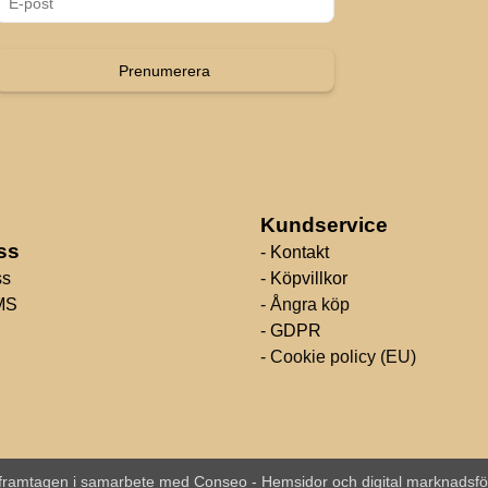
Prenumerera
Kundservice
ss
- Kontakt
ss
- Köpvillkor
MS
- Ångra köp
- GDPR
- Cookie policy (EU)
framtagen i samarbete med Conseo - Hemsidor och digital marknadsfö