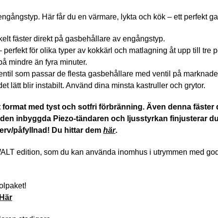
av engångstyp. Här får du en värmare, lykta och kök – ett perfekt g
nkelt fäster direkt på gasbehållare av engångstyp.
perfekt för olika typer av kokkärl och matlagning åt upp till tre 
på mindre än fyra minuter.
til som passar de flesta gasbehållare med ventil på marknade
t lätt blir instabilt. Använd dina minsta kastruller och grytor.
t format med tyst och sotfri förbränning. Även denna fäster
den inbyggda Piezo-tändaren och ljusstyrkan finjusterar du
eserv/påfyllnad! Du hittar dem
här
.
ALT edition, som du kan använda inomhus i utrymmen med god ven
olpaket!
Här