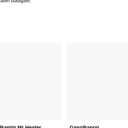
laren stadigare.
lkamin Mr Heater
Gasolkanon