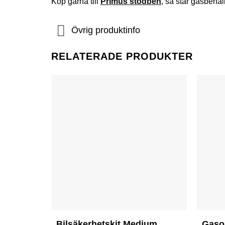
Köp gärna till
Primus stödben
, så står gasbehål
Övrig produktinfo
RELATERADE PRODUKTER
Bilsäkerhetskit Medium
Gaso