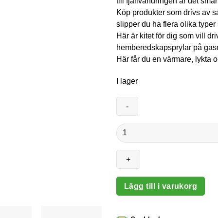
till fjällvandringen är det smar
Köp produkter som drivs av 
slipper du ha flera olika type
Här är kitet för dig som vill dr
hemberedskapsprylar på gaso
Här får du en värmare, lykta 
I lager
Gasolpaket
mängd
Lägg till i varukorg