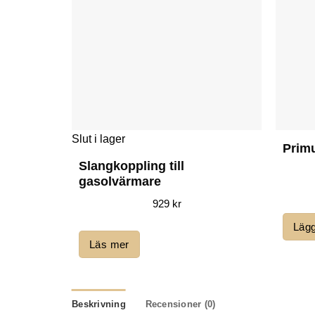
Slut i lager
Prim
Slangkoppling till
gasolvärmare
929
kr
Lägg
Läs mer
Beskrivning
Recensioner (0)