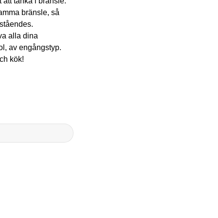
t att tänka i bränsle.
samma bränsle, så
r ståendes.
iva alla dina
l, av engångstyp.
och kök!