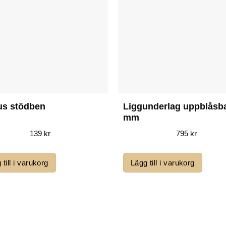
us stödben
Liggunderlag uppblåsba
mm
139
kr
795
kr
 till i varukorg
Lägg till i varukorg