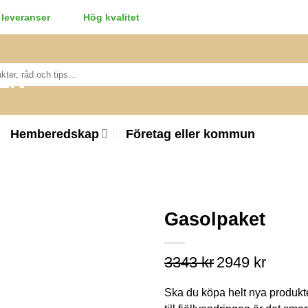
leveranser
Hög kvalitet
Hemberedskap
Företag eller kommun
Gasolpaket
3343
kr
Det
2949
kr
Det
ursprungliga
nuvaran
priset
priset
Ska du köpa helt nya produkt
var:
är:
3343 kr.
2949 kr.