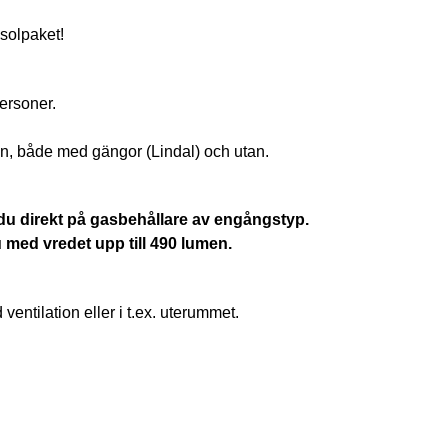
asolpaket!
personer.
n, både med gängor (Lindal) och utan.
 du direkt på gasbehållare av engångstyp.
 med vredet upp till 490 lumen.
tilation eller i t.ex. uterummet.