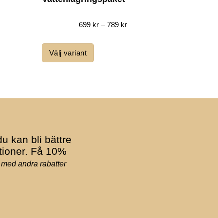
dunkar
Prisintervall:
699
kr
–
789
kr
699 kr
till
789 kr
Välj variant
Välj var
Den
här
produkten
har
flera
varianter.
u kan bli bättre
De
tioner. Få 10%
olika
 med andra rabatter
alternativen
kan
väljas