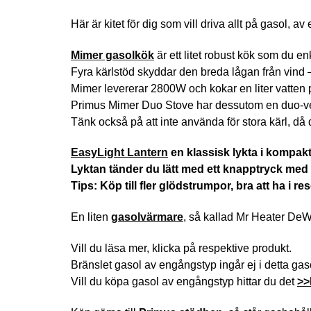
Här är kitet för dig som vill driva allt på gasol, 
Mimer gasolkök
är ett litet robust kök som du e
Fyra kärlstöd skyddar den breda lågan från vind – 
Mimer levererar 2800W och kokar en liter vatten 
Primus Mimer Duo Stove har dessutom en duo-ven
Tänk också på att inte använda för stora kärl, då de
EasyLight Lantern
en klassisk lykta i kompak
Lyktan tänder du lätt med ett knapptryck med 
Tips: Köp till fler glödstrumpor, bra att ha i r
En liten
gasolvärmare
, så kallad Mr Heater DeW
Vill du läsa mer, klicka på respektive produkt.
Bränslet gasol av engångstyp ingår ej i detta gas
Vill du köpa gasol av engångstyp hittar du det
>>