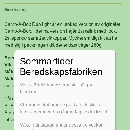
kan
Beskrivning
väljas
på
Camp-A-Box Duo light är en utökad version av originalet
produktsidan
Camp-A-Box. I denna version ingår 1st tallrik med lock,
2st sporkar samt 2st vikkoppar. Mycket smidigt kit att ha
med sig i packningen då det endast väger 280g.
Specifikationer:
Sommartider i
Vikt:
280 g
Beredskapsfabriken
Mått:
19 x 13 x 4.7 cm
Material Camp-a-box:
60% plantbaserat material från
Vecka 29-31 har vi semester här på
sockerrör och termoplastiska olefiner (TPO, TPE)
fabriken.
Tål maskindisk
Vi kommer fortfarande packa och skicka
BPA-fri
leveranser men ha någon dags extra ledtid.
Återvinningsbar
Tillverkad i Sverige
Växeln är stängd under dessa tre veckor