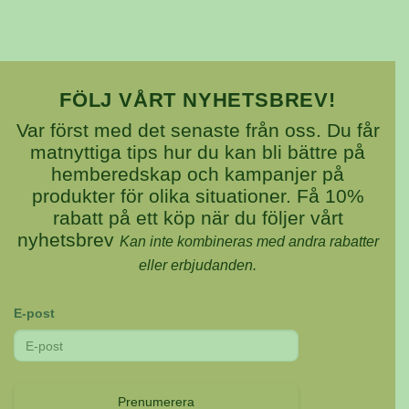
De
olika
alternativen
kan
FÖLJ VÅRT NYHETSBREV!
väljas
Var först med det senaste från oss. Du får
på
matnyttiga tips hur du kan bli bättre på
produktsidan
hemberedskap och kampanjer på
produkter för olika situationer. Få 10%
rabatt på ett köp när du följer vårt
nyhetsbrev
Kan inte kombineras med andra rabatter
eller erbjudanden.
E-post
Prenumerera