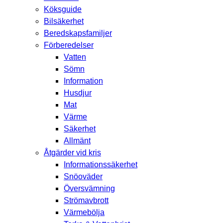
Köksguide
Bilsäkerhet
Beredskapsfamiljer
Förberedelser
Vatten
Sömn
Information
Husdjur
Mat
Värme
Säkerhet
Allmänt
Åtgärder vid kris
Informationssäkerhet
Snöoväder
Översvämning
Strömavbrott
Värmebölja