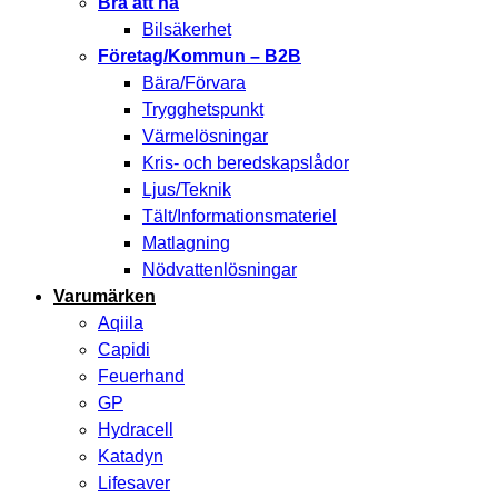
Bra att ha
Bilsäkerhet
Företag/Kommun – B2B
Bära/Förvara
Trygghetspunkt
Värmelösningar
Kris- och beredskapslådor
Ljus/Teknik
Tält/Informationsmateriel
Matlagning
Nödvattenlösningar
Varumärken
Aqiila
Capidi
Feuerhand
GP
Hydracell
Katadyn
Lifesaver