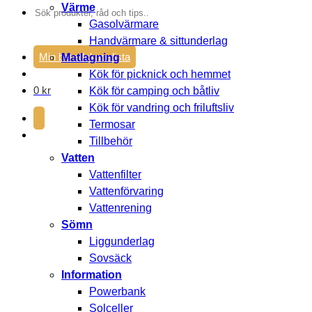
Värme
Sök
Gasolvärmare
efter:
Handvärmare & sittunderlag
Min beredskapslista
Matlagning
Kök för picknick och hemmet
0
kr
Kök för camping och båtliv
Kök för vandring och friluftsliv
Termosar
Tillbehör
Vatten
Vattenfilter
Vattenförvaring
Vattenrening
Sömn
Liggunderlag
Sovsäck
Information
Powerbank
Solceller