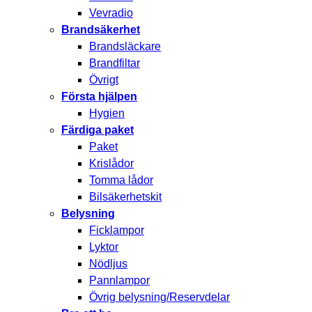
Vevradio
Brandsäkerhet
Brandsläckare
Brandfiltar
Övrigt
Första hjälpen
Hygien
Färdiga paket
Paket
Krislådor
Tomma lådor
Bilsäkerhetskit
Belysning
Ficklampor
Lyktor
Nödljus
Pannlampor
Övrig belysning/Reservdelar