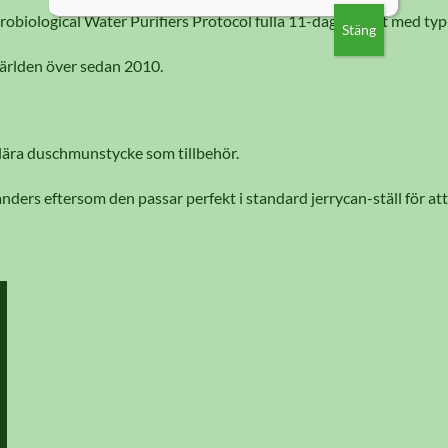
biological Water Purifiers Protocol fulla 11-dagars test med typ
Stäng
världen över sedan 2010.
lära duschmunstycke som tillbehör.
anders eftersom den passar perfekt i standard jerrycan-ställ för a