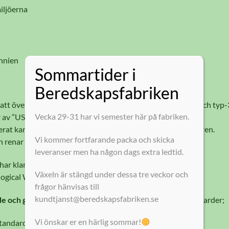
iljöerna
annien
Sommartider i
Beredskapsfabriken
tt överträffa fulla krav på fulla 11-dagarstest med typ-1 och typ
Vecka 29-31 har vi semester här på fabriken.
par av ”US Army Public Health Center (MEDCOM)”.
rat kan inte vatten passera, tryggt och säkert för användaren.
Vi kommer fortfarande packa och skicka
en renar även det smutsigaste vattnet.
leveranser men ha någon dags extra ledtid.
har klarat testen för:
Växeln är stängd under dessa tre veckor och
gical Water Purifiers.
frågor hänvisas till
kundtjanst@beredskapsfabriken.se
ade och godkända
enligt internationella vattenreningsstandarder;
Vi önskar er en härlig sommar!
Standard Protocol 1987