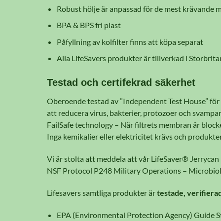
Robust hölje är anpassad för de mest krävande m
BPA & BPS fri plast
Påfyllning av kolfilter finns att köpa separat
Alla LifeSavers produkter är tillverkad i Storbrit
Testad och certifekrad säkerhet
Oberoende testad av ”Independent Test House” för a
att reducera virus, bakterier, protozoer och svam
FailSafe technology – När filtrets membran är blocke
Inga kemikalier eller elektricitet krävs och produkt
Vi är stolta att meddela att vår LifeSaver® Jerrycan 
NSF Protocol P248 Military Operations – Microbiolo
Lifesavers samtliga produkter är
testade, verifier
EPA (Environmental Protection Agency) Guide 