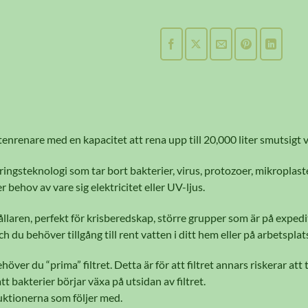
enrenare med en kapacitet att rena upp till 20,000 liter smutsigt va
ringsteknologi som tar bort bakterier, virus, protozoer, mikroplas
 behov av vare sig elektricitet eller UV-ljus.
ållaren, perfekt för krisberedskap, större grupper som är på exped
h du behöver tillgång till rent vatten i ditt hem eller på arbetspla
ver du “prima” filtret. Detta är för att filtret annars riskerar at
att bakterier börjar växa på utsidan av filtret.
ruktionerna som följer med.