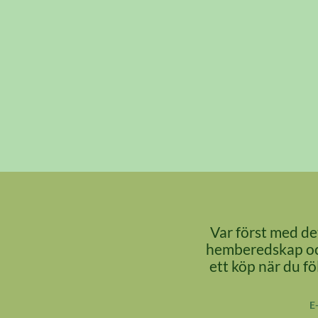
 – Drink
Var först med det
hemberedskap och
ett köp när du f
E