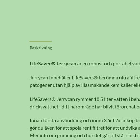
Beskrivning
LifeSaver® Jerrycan
är en robust och portabel vatt
Jerrycan Innehåller LifeSavers® berömda ultrafiltre
patogener utan hjälp av illasmakande kemikalier eller
LifeSavers® Jerrycan rymmer 18,5 liter vatten i beh
dricksvattnet i ditt närområde har blivit förorenat oc
Innan första användning och inom 3 år från inköp behö
gör du även för att spola rent filtret för att undvika 
Mer info om primning och hur det går till står i inst