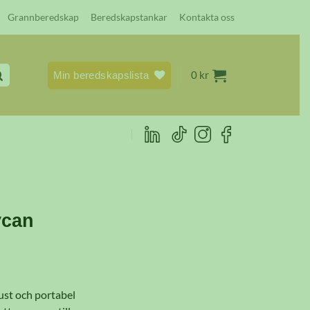
Grannberedskap
Beredskapstankar
Kontakta oss
0
kr
Min beredskapslista
ycan
ust och portabel