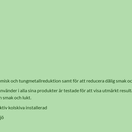
misk och tungmetallreduktion samt för att reducera dålig smak och lu
nvänder i alla sina produkter är testade för att visa utmärkt resu
n smak och lukt.
ktiv kolskiva installerad
jö