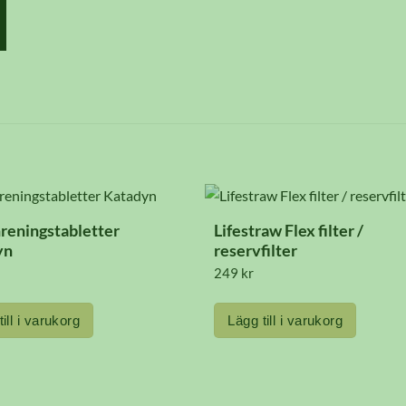
reningstabletter
Lifestraw Flex filter /
yn
reservfilter
249
kr
ill i varukorg
Lägg till i varukorg