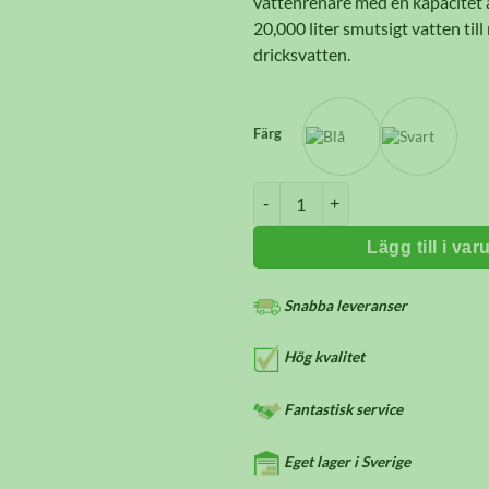
vattenrenare med en kapacitet a
20,000 liter smutsigt vatten till
dricksvatten.
Färg
LifeSaver® Jerrycan mängd
Lägg till i va
Snabba leveranser
Hög kvalitet
Fantastisk service
Eget lager i Sverige