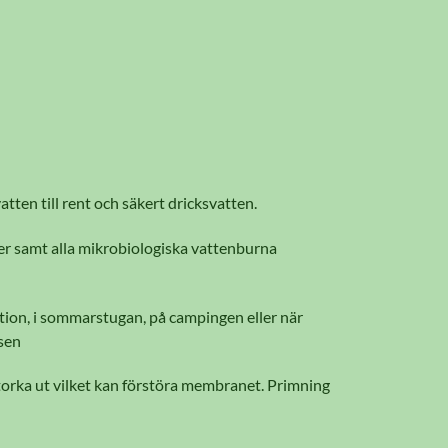
tten till rent och säkert dricksvatten.
ter samt alla mikrobiologiska vattenburna
ition, i sommarstugan, på campingen eller när
tsen
t torka ut vilket kan förstöra membranet. Primning