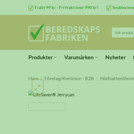
Skip
Frakt 99 kr - Fri frakt över 990 kr!
Snabba lev
to
content
Sök
efter:
Produkter
Varumärken
Nyheter
Hem
/
Företag/Kommun - B2B
/
Nödvattenlösni