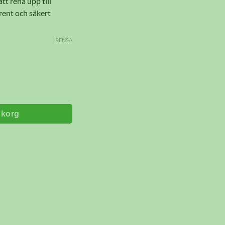
tt rena upp till
 rent och säkert
RENSA
rukorg