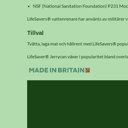
NSF (National Sanitation Foundation) P231 Mocro
LifeSavers® vattenrenare har använts av militärer 
Tillval
Tvätta, laga mat och hållrent med LifeSavers® popu
LifeSaver® Jerrycan växer i popularitet bland overl