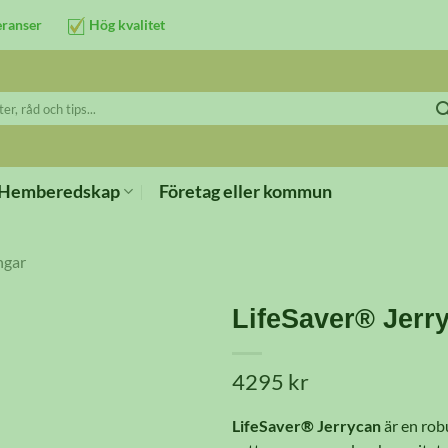
eranser
Hög kvalitet
Hemberedskap
Företag eller kommun
ngar
LifeSaver® Jerr
4295
kr
LifeSaver® Jerrycan
är en rob