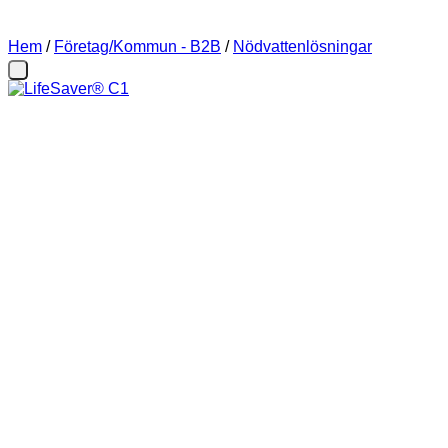
Hem
/
Företag/Kommun - B2B
/
Nödvattenlösningar