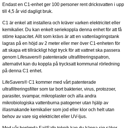
Endast en C1-enhet ger 100 personer rent dricksvatten i upp
till 4,5 år vid dagligt bruk.
C1 är enkel att installera och kräver varken elektricitet eller
kemikalier. Du kan enkelt seriekoppla denna enhet för att få
större kapacitet. Allt som krävs är att en vattenlagringstank
lagras på en höjd av 2 meter eller mer över C1-enheten för
att skapa ett tillräckligt högt tryck för att vattnet ska passera
genom Lifesavers® patenterade ultrafiltreringspatron,
alternativt kan du koppla på trycksatt kommunal rörledning
på denna C1 enhet.
LifeSavers® C1 kommer med vårt patenterade
ultrafiltreringsfilter som tar bort bakterier, virus, protozoer,
parasiter, svampar, mikroplaster och alla andra
mikrobiologiska vattenburna patogener utan hjälp av
illasmakande kemikalier som jod eller klor och helt utan
behov av vare sig elektricitet eller UV-ljus.
Med vår berömda FailSafe teknik kan du känna sig säker