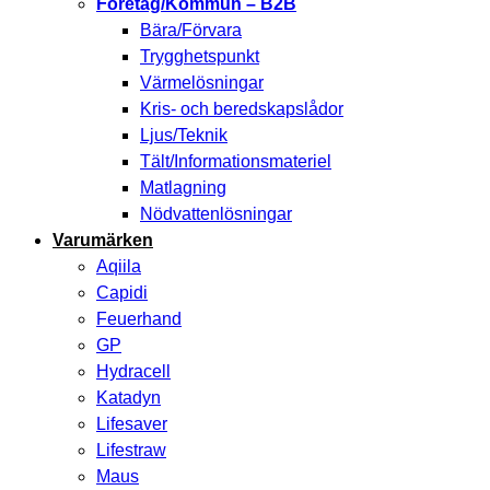
Företag/Kommun – B2B
Bära/Förvara
Trygghetspunkt
Värmelösningar
Kris- och beredskapslådor
Ljus/Teknik
Tält/Informationsmateriel
Matlagning
Nödvattenlösningar
Varumärken
Aqiila
Capidi
Feuerhand
GP
Hydracell
Katadyn
Lifesaver
Lifestraw
Maus