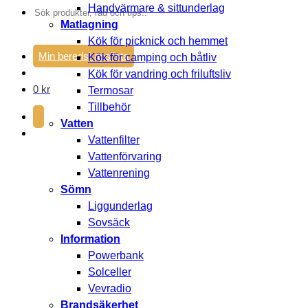
Handvärmare & sittunderlag
Sök
Matlagning
efter:
Kök för picknick och hemmet
Min beredskapslista
Kök för camping och båtliv
Kök för vandring och friluftsliv
0
kr
Termosar
Tillbehör
Vatten
Vattenfilter
Vattenförvaring
Vattenrening
Sömn
Liggunderlag
Sovsäck
Information
Powerbank
Solceller
Vevradio
Brandsäkerhet