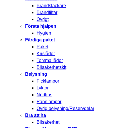
Brandsläckare
Brandfiltar
Övrigt
Första hjälpen
Hygien
Färdiga paket
Paket
Krislådor
Tomma lådor
Bilsäkerhetskit
Belysning
Ficklampor
Lyktor
Nödljus
Pannlampor
Övrig belysning/Reservdelar
Bra att ha
Bilsäkerhet