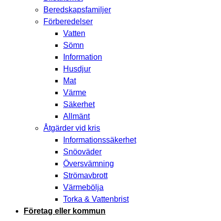
Beredskapsfamiljer
Förberedelser
Vatten
Sömn
Information
Husdjur
Mat
Värme
Säkerhet
Allmänt
Åtgärder vid kris
Informationssäkerhet
Snöoväder
Översvämning
Strömavbrott
Värmebölja
Torka & Vattenbrist
Företag eller kommun