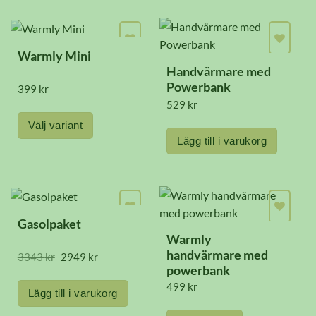
Warmly Mini
Handvärmare med
Powerbank
399
kr
529
kr
Välj variant
Lägg till i varukorg
Den
här
produkten
har
Gasolpaket
flera
Warmly
varianter.
handvärmare med
Det
Det
3343
kr
2949
kr
De
ursprungliga
nuvarande
powerbank
priset
priset
olika
499
kr
var:
är:
Lägg till i varukorg
3343 kr.
2949 kr.
alternativen