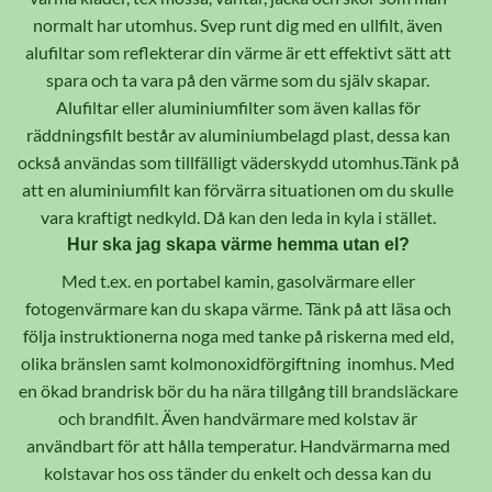
normalt har utomhus. Svep runt dig med en ullfilt, även
alufiltar som reflekterar din värme är ett effektivt sätt att
spara och ta vara på den värme som du själv skapar.
Alufiltar eller aluminiumfilter som även kallas för
räddningsfilt består av aluminiumbelagd plast, dessa kan
också användas som tillfälligt väderskydd utomhus.Tänk på
att en aluminiumfilt kan förvärra situationen om du skulle
vara kraftigt nedkyld. Då kan den leda in kyla i stället.
Hur ska jag skapa värme hemma utan el?
Med t.ex. en portabel kamin, gasolvärmare eller
fotogenvärmare kan du skapa värme. Tänk på att läsa och
följa instruktionerna noga med tanke på riskerna med eld,
olika bränslen samt kolmonoxidförgiftning inomhus. Med
en ökad brandrisk bör du ha nära tillgång till
brandsläckare
och brandfilt
. Även handvärmare med kolstav är
användbart för att hålla temperatur. Handvärmarna med
kolstavar hos oss tänder du enkelt och dessa kan du