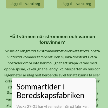
olika
Lägg till i varukorg
Lägg till i varukorg
alternativen
kan
väljas
på
produktsidan
Håll värmen när strömmen och värmen
försvinner?
Skulle en längre tid av strömavbrott eller katastrof uppstå
vintertid kommer temperaturen sjunka drastiskt i våra
bostäder om vi inte har möjlighet att skapa värme med
öppna spisar, kakelugnar eller dylikt. Merparten av hus och
lägenheter är idag helt beroende av el för att kunna få eller
cirkulera värme. För fjärrvärme krävs eldrivna pumpar för
Sommartider i
att pumpa ut värmen till bostäderna och lägenheterna.
Beredskapsfabriken
Även om vi har välisolerade hus så kommer ett avbrott i
värmetillförseln att märkas snabbt. I detta läge krävs det
att man har rätt saker hemma och tänker på hur och vad
Vecka 29-31 har vi semester här på fabriken.