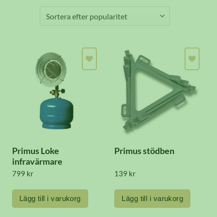
Primus Loke
Primus stödben
infravärmare
799
kr
139
kr
Lägg till i varukorg
Lägg till i varukorg