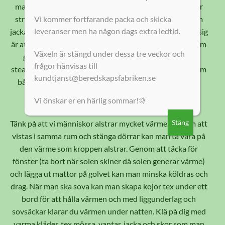
man gör. Vad ska jag ha hemma för att hålla värmen när
strömmen försvinner? Varma kläder att ta på sig såsom
Vi kommer fortfarande packa och skicka
leveranser men ha någon dags extra ledtid.
jacka, mössa, vantar och skor. Även filtar att svepa runt sig
är att rekommendera. Något att skapa värme med, såsom
Växeln är stängd under dessa tre veckor och
gasolvärmare, gasolkamin och handvärmare. Även
frågor hänvisas till
stearinljus, värmeljus och fotogenlyktor är bra att ha som
kundtjanst@beredskapsfabriken.se
både sprider värmer och ljus. Och tänk på att alltid ha
tändare och tändstickor hemma.
Vi önskar er en härlig sommar!🌞
Vad ska jag göra när värmen försvinner?
Stäng
Tänk på att vi människor alstrar mycket värme. Genom att
vistas i samma rum och stänga dörrar kan man ta vara på
den värme som kroppen alstrar. Genom att täcka för
fönster (ta bort när solen skiner då solen generar värme)
och lägga ut mattor på golvet kan man minska köldras och
drag. När man ska sova kan man skapa kojor tex under ett
bord för att hålla värmen och med
liggunderlag och
sovsäckar
klarar du värmen under natten. Klä på dig med
varma kläder, tex mössa, vantar, jacka och skor som man