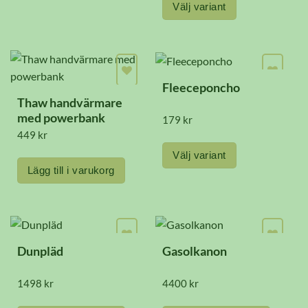
Välj variant
kan
väljas
Den
på
här
produktsidan
produkten
har
Fleeceponcho
Thaw handvärmare
flera
med powerbank
179
kr
varianter.
449
kr
De
Välj variant
olika
Lägg till i varukorg
Den
alternativen
här
kan
produkten
väljas
har
på
Dunpläd
Gasolkanon
flera
produktsidan
varianter.
1498
kr
4400
kr
De